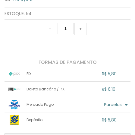
ESTOQUE:
94
-
+
FORMAS DE PAGAMENTO
R$ 5,80
PIX
1x sem juros de R$ 5,80
.
.
.
.
R$ 6,10
Boleto Bancário / PIX
.
.
.
.
.
.
.
1x sem juros de R$ 6,10
.
.
.
.
Parcelas
Mercado Pago
.
.
.
.
.
.
.
1x sem juros de R$ 6,10
.
.
.
.
R$ 5,80
Depósito
.
.
.
.
.
.
.
1x sem juros de R$ 5,80
.
.
.
.