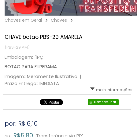
Chaves em Geral
Chaves
CHAVE botao PBS-29 AMARELA
(PBS-29 AM)
Embalagem: 1PÇ
BOTAO PARA FLIPERAMA
Imagem:: Meramente Ilustrativa |
Prazo Entrega:: IMEDIATA
mais informações
Compartilhar
por: R$
6,10
R$5,80
Transferência via PIX
ou