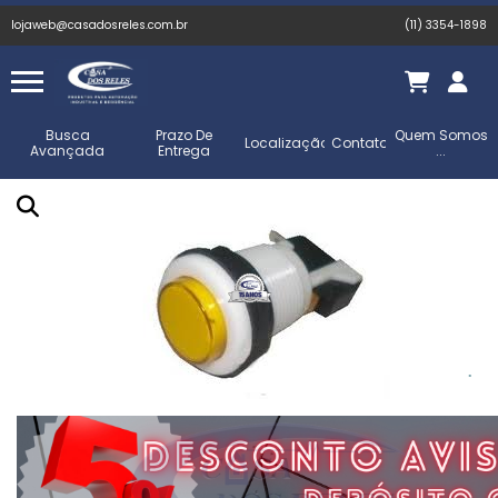
lojaweb@casadosreles.com.br
(11) 3354-1898
Busca
Prazo De
Quem Somos
Localização
Contato
Avançada
Entrega
...