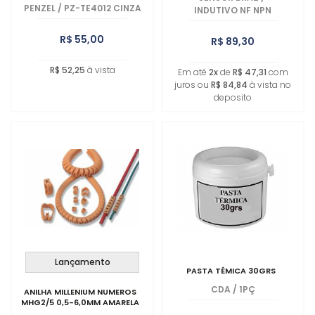
PENZEL
/
PZ-TE4012 CINZA
INDUTIVO NF NPN
R$ 55,00
R$ 89,30
R$ 52,25
à vista
Em até
2x
de
R$ 47,31
com
juros ou
R$ 84,84
à vista no
deposito
Lançamento
PASTA TÉMICA 30GRS
CDA
/
1PÇ
ANILHA MILLENIUM NUMEROS
MHG2/5 0,5-6,0MM AMARELA