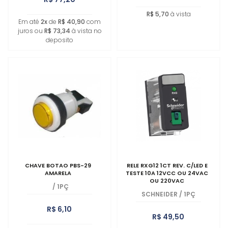
R$ 5,70
à vista
Em até
2x
de
R$ 40,90
com
juros ou
R$ 73,34
à vista no
deposito
CHAVE BOTAO PBS-29
RELE RXG12 1CT REV. C/LED E
AMARELA
TESTE 10A 12VCC OU 24VAC
OU 220VAC
/
1PÇ
SCHNEIDER
/
1PÇ
R$ 6,10
R$ 49,50