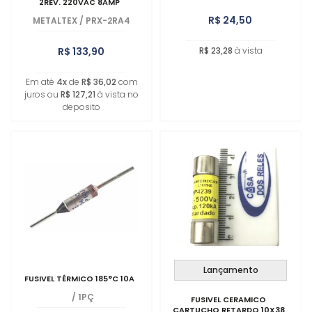
2REV. 220VAC 8AMP
R$ 24,50
METALTEX
/
PRX-2RA4
R$ 133,90
R$ 23,28
à vista
Em até
4x
de
R$ 36,02
com
juros ou
R$ 127,21
à vista no
deposito
Lançamento
FUSIVEL TÉRMICO 185°C 10A
/
1PÇ
FUSIVEL CERAMICO
CARTUCHO RETARDO 10X38