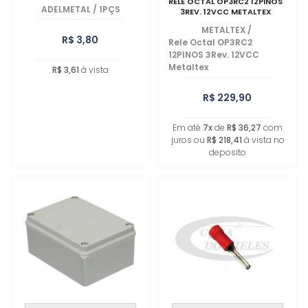
RELE OCTAL OP3RC2 12PINOS
ADELMETAL
/
1PÇS
3REV. 12VCC METALTEX
METALTEX
/
R$ 3,80
Rele Octal OP3RC2
12PINOS 3Rev. 12VCC
Metaltex
R$ 3,61
à vista
R$ 229,90
Em até
7x
de
R$ 36,27
com
juros ou
R$ 218,41
à vista no
deposito