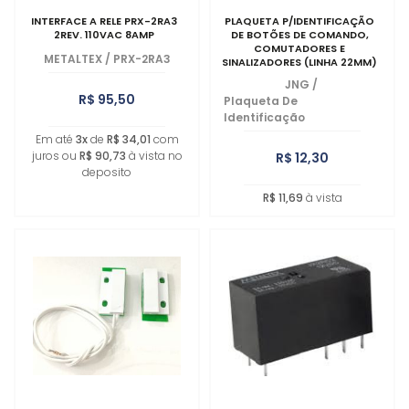
INTERFACE A RELE PRX-2RA3
PLAQUETA P/IDENTIFICAÇÃO
2REV. 110VAC 8AMP
DE BOTÕES DE COMANDO,
COMUTADORES E
METALTEX
/
PRX-2RA3
SINALIZADORES (LINHA 22MM)
JNG
/
R$ 95,50
Plaqueta De
Identificação
Em até
3x
de
R$ 34,01
com
juros ou
R$ 90,73
à vista no
R$ 12,30
deposito
R$ 11,69
à vista