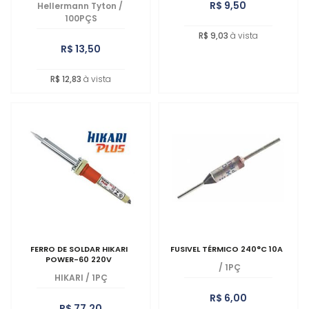
R$ 9,50
Hellermann Tyton
/
100PÇS
R$ 9,03
à vista
R$ 13,50
R$ 12,83
à vista
FERRO DE SOLDAR HIKARI
FUSIVEL TÉRMICO 240°C 10A
POWER-60 220V
/
1PÇ
HIKARI
/
1PÇ
R$ 6,00
R$ 77,20