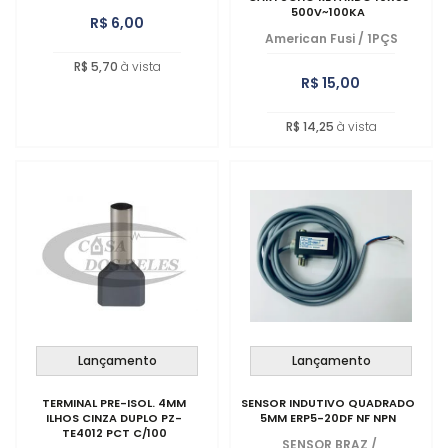
500V~100KA
R$ 6,00
American Fusi
/
1PÇS
R$ 5,70
à vista
R$ 15,00
R$ 14,25
à vista
Lançamento
Lançamento
TERMINAL PRE-ISOL. 4MM
SENSOR INDUTIVO QUADRADO
ILHOS CINZA DUPLO PZ-
5MM ERP5-20DF NF NPN
TE4012 PCT C/100
SENSOR BRAZ
/