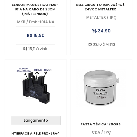
SENSOR MAGNETICO FMB-
RELE CIRCUITO IMP. JX2RC3
101A NA CABO DE 28CM
24VCC METALTEX
(IMÃ+SENSOR)
METALTEX
/
1PÇ
MKB
/
Fmb-101A NA
R$ 34,90
R$ 15,90
R$ 33,16
à vista
R$ 15,11
à vista
Lançamento
PASTA TÉMICA 120GRS
CDA
/
1PÇ
INTERFACE A RELE PRX-2RA4