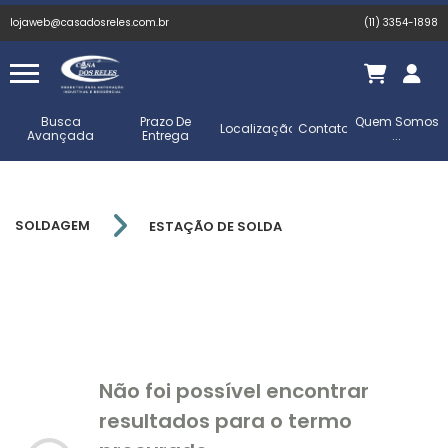
lojaweb@casadosreles.com.br
(11) 3354-1898
Busca
Prazo De
Quem Somos
Localização
Contato
Avançada
Entrega
...
SOLDAGEM
ESTAÇÃO DE SOLDA
Não foi possível encontrar
resultados para o termo