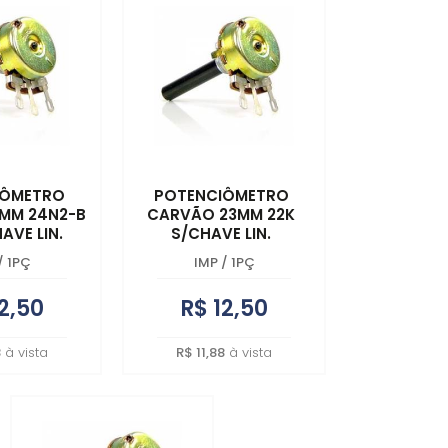
MAIOR PREÇO
A - Z
IÔMETRO
POTENCIÔMETRO
MM 24N2-B
CARVÃO 23MM 22K
AVE LIN.
S/CHAVE LIN.
/
1PÇ
IMP
/
1PÇ
2,50
R$ 12,50
8
à vista
R$ 11,88
à vista