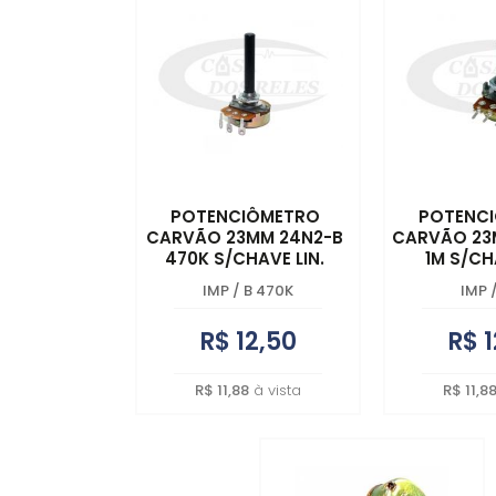
POTENCIÔMETRO
POTENC
CARVÃO 23MM 24N2-B
CARVÃO 23
470K S/CHAVE LIN.
1M S/CH
IMP
/
B 470K
IMP
R$ 12,50
R$ 1
R$ 11,88
à vista
R$ 11,8