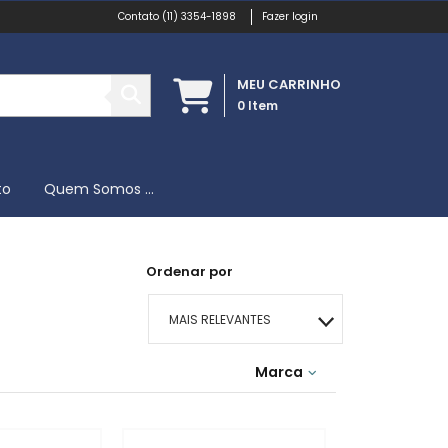
(11) 3354-1898
Fazer login
MEU CARRINHO
0
Item
to
Quem Somos ...
Ordenar por
MAIS RELEVANTES
MAIS VENDIDOS
Marca
MENOR PREÇO