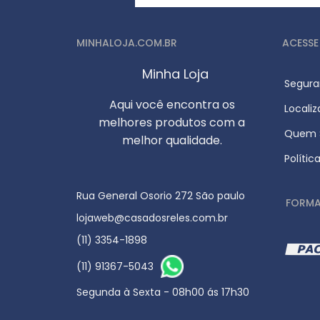
MINHALOJA.COM.BR
ACESSE
Minha Loja
Segura
Aqui você encontra os
Locali
melhores produtos com a
Quem S
melhor qualidade.
Polític
Rua General Osorio 272 São paulo
FORMA
lojaweb@casadosreles.com.br
(11) 3354-1898
(11) 91367-5043
Segunda à Sexta - 08h00 ás 17h30