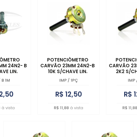
IÔMETRO
POTENCIÔMETRO
POTENC
MM 24N2- B
CARVÃO 23MM 24N2-B
CARVÃO 23
AVE LIN.
10K S/CHAVE LIN.
2K2 S/CH
/
B 1M
IMP
/
1PÇ
IMP
2,50
R$ 12,50
R$ 1
8
à vista
R$ 11,88
à vista
R$ 11,8