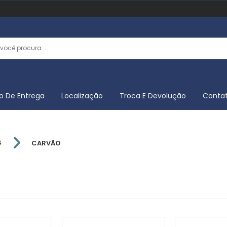
o De Entrega
Localização
Troca E Devolução
Conta
S
CARVÃO
IMP