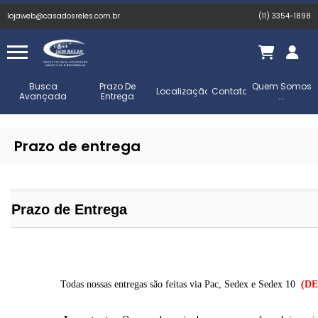
lojaweb@casadosreles.com.br
(11) 3354-1898
Busca
Prazo De
Quem Somos
Localização
Contato
Avançada
Entrega
...
Prazo de entrega
Prazo de Entrega
(D
Todas nossas entregas são feitas via Pac, Sedex e Sedex 10