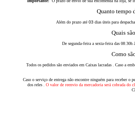
Importante:
O prazo de envio de sua encomenda na loja, se ini
Quanto tempo d
Além do prazo até
03
dias úteis para despach
Quais são
De segunda-feira a sexta-feira das 08:30h 
Como são
Todos os pedidos são enviados em Caixas lacradas . Caso a emba
Caso o serviço de entrega não encontre ninguém para receber o 
dos reles .
O valor de reenvio da mercadoria será cobrada do
c
C