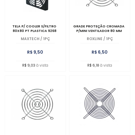
TELA P/ COOLER S/FILTRO
GRADE PROTEÇÃO CROMADA
80X80 PT PLASTICA 9268
P/MINI VENTILADOR 80 MM
MAXTECH
/
1PÇ
ROXLINE
/
1PÇ
R$ 9,50
R$ 6,50
R$ 9,03
à vista
R$ 6,18
à vista