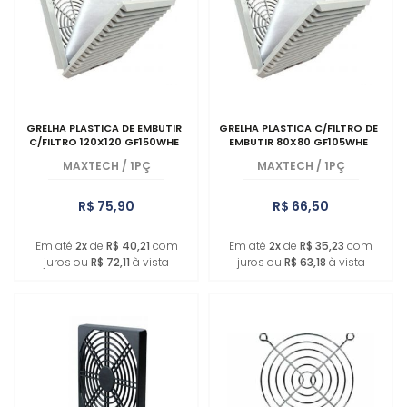
MAIOR PREÇO
A - Z
GRELHA PLASTICA DE EMBUTIR
GRELHA PLASTICA C/FILTRO DE
C/FILTRO 120X120 GF150WHE
EMBUTIR 80X80 GF105WHE
MAXTECH
/
1PÇ
MAXTECH
/
1PÇ
R$ 75,90
R$ 66,50
Em até
2x
de
R$ 40,21
com
Em até
2x
de
R$ 35,23
com
juros ou
R$ 72,11
à vista
juros ou
R$ 63,18
à vista