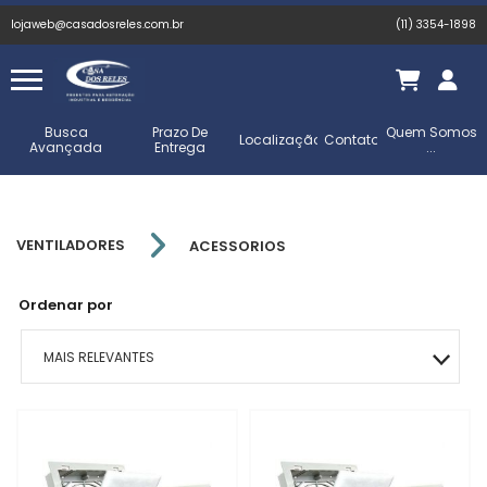
lojaweb@casadosreles.com.br
(11) 3354-1898
Busca
Prazo De
Quem Somos
Localização
Contato
Avançada
Entrega
...
VENTILADORES
ACESSORIOS
Ordenar por
MAIS RELEVANTES
MAIS VENDIDOS
MENOR PREÇO