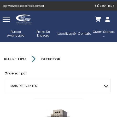
lojaweb@casadosreles.com.br
(11) 3354-1898
Busca
Prazo De
Quem Somos
Localização
Contato
Avançada
Entrega
...
RELES - TIPO
DETECTOR
Ordenar por
MAIS RELEVANTES
MAIS VENDIDOS
MENOR PREÇO