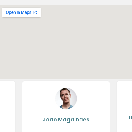
I
João Magalhães