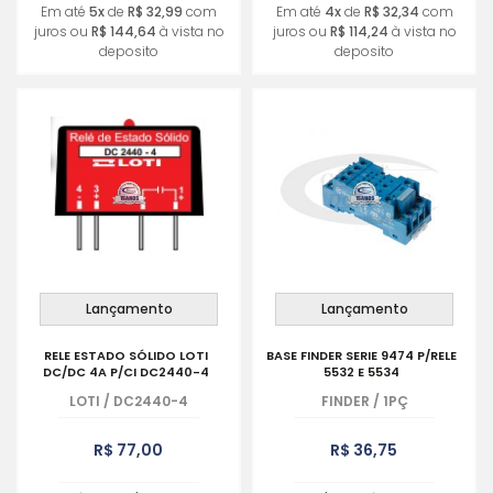
Em até
5x
de
R$ 32,99
com
Em até
4x
de
R$ 32,34
com
juros ou
R$ 144,64
à vista no
juros ou
R$ 114,24
à vista no
deposito
deposito
Lançamento
Lançamento
RELE ESTADO SÓLIDO LOTI
BASE FINDER SERIE 9474 P/RELE
DC/DC 4A P/CI DC2440-4
5532 E 5534
LOTI
/
DC2440-4
FINDER
/
1PÇ
R$ 77,00
R$ 36,75