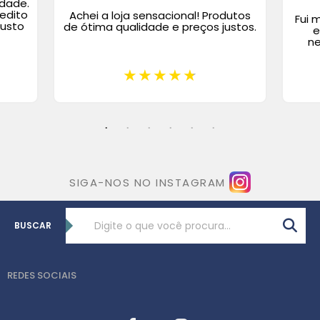
idade.
redito
Achei a loja sensacional! Produtos
Fui 
custo
de ótima qualidade e preços justos.
e
ne
SIGA-NOS NO INSTAGRAM
BUSCAR
REDES SOCIAIS