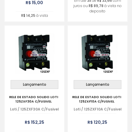
Em até
3x
de
R$ 33,66
com
R$ 15,00
juros ou
R$ 89,78
à vista no
deposito
R$ 14,25
à vista
Lançamento
Lançamento
RELE DE ESTADO SOLIDO LOTI
RELE DE ESTADO SOLIDO LOTI
125ZXF30A C/FUSIVEL
125ZXF10A C/FUSIVEL
Loti
/
125ZXF30A C/Fusivel
Loti
/
125ZXF10A C/Fusivel
R$ 152,25
R$ 120,25