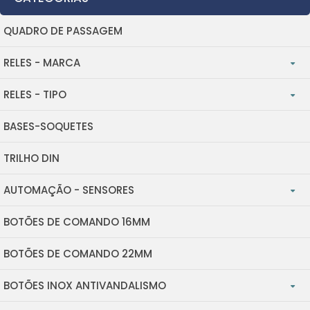
QUADRO DE PASSAGEM
RELES - MARCA
RELES - TIPO
TRON - ALTRONIC
BASES-SOQUETES
DETECTOR
ATORK
TRILHO DIN
FOTO CELULA
BRAZIL CONTROL
AUTOMAÇÃO - SENSORES
ESTADO SÓLIDO
GOODSKY
BOTÕES DE COMANDO 16MM
INVERSOR DE FREQUENCIA
INTERFACE
OMRON
BOTÕES DE COMANDO 22MM
CLPS
CIRCUITO IMPRESSO
FINDER
BOTÕES INOX ANTIVANDALISMO
SENSOR INDUTIVO C/CONEC.
METALTEX
POTÊNCIA
YESLY FINDER