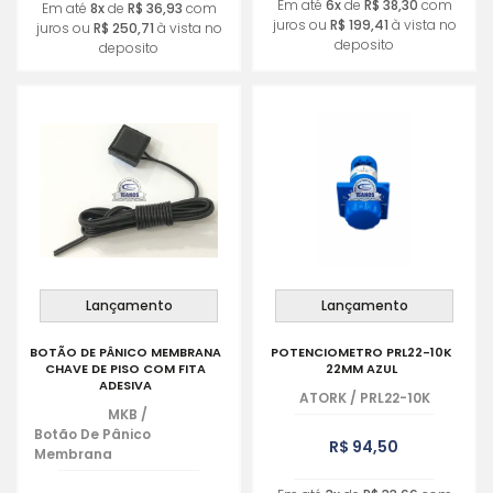
Em até
6x
de
R$ 38,30
com
Em até
8x
de
R$ 36,93
com
juros ou
R$ 199,41
à vista no
juros ou
R$ 250,71
à vista no
deposito
deposito
Lançamento
Lançamento
BOTÃO DE PÂNICO MEMBRANA
POTENCIOMETRO PRL22-10K
CHAVE DE PISO COM FITA
22MM AZUL
ADESIVA
ATORK
/
PRL22-10K
MKB
/
Botão De Pânico
R$ 94,50
Membrana