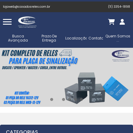
lojaweb@casadosreles.com.br
(11) 3354-1898
Busca
Prazo De
Quem Somos
Localização
Contato
Avançada
Entrega
...
CATEGORIAS