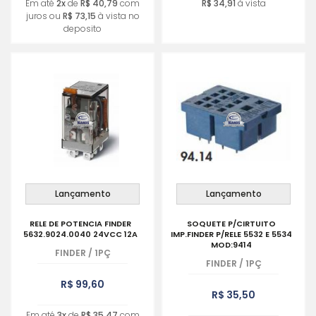
Em até
2x
de
R$ 40,79
com
R$ 34,91
à vista
juros ou
R$ 73,15
à vista no
deposito
Lançamento
Lançamento
RELE DE POTENCIA FINDER
SOQUETE P/CIRTUITO
5632.9024.0040 24VCC 12A
IMP.FINDER P/RELE 5532 E 5534
MOD:9414
FINDER
/
1PÇ
FINDER
/
1PÇ
R$ 99,60
R$ 35,50
Em até
3x
de
R$ 35,47
com