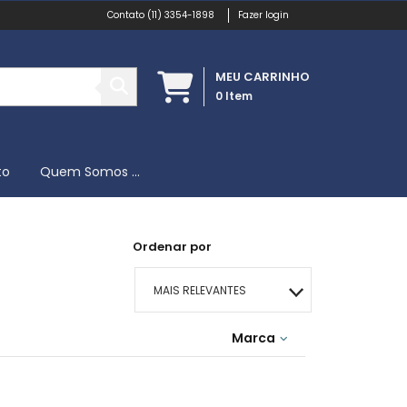
(11) 3354-1898
Fazer login
MEU CARRINHO
0
Item
to
Quem Somos ...
Ordenar por
MAIS RELEVANTES
MAIS VENDIDOS
Marca
MENOR PREÇO