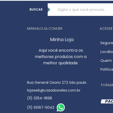
BUSCAR
MINHALOJA.COM.BR
ACESSE
Minha Loja
Segura
Aqui você encontra os
Locali
melhores produtos com a
Quem S
melhor qualidade.
Polític
Rua General Osorio 272 São paulo
FORMA
lojaweb@casadosreles.com.br
(11) 3354-1898
(11) 91367-5043