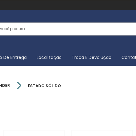
o De Entrega
Localização
Troca E Devolução
Conta
INDER
ESTADO SÓLIDO
FINDER