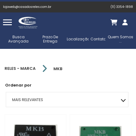
lojaweb@casadosreles.com.br
(11) 3354-1898
Busca
Prazo De
Quem Somos
Localização
Contato
Avançada
Entrega
...
RELES - MARCA
MKB
Ordenar por
MAIS RELEVANTES
MAIS VENDIDOS
MENOR PREÇO