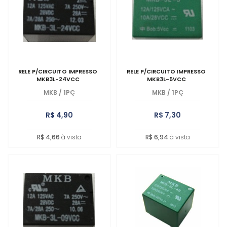
MAIOR PREÇO
A - Z
RELE P/CIRCUITO IMPRESSO
RELE P/CIRCUITO IMPRESSO
MKB3L-24VCC
MKB3L-5VCC
MKB
/
1PÇ
MKB
/
1PÇ
R$ 4,90
R$ 7,30
R$ 4,66
à vista
R$ 6,94
à vista