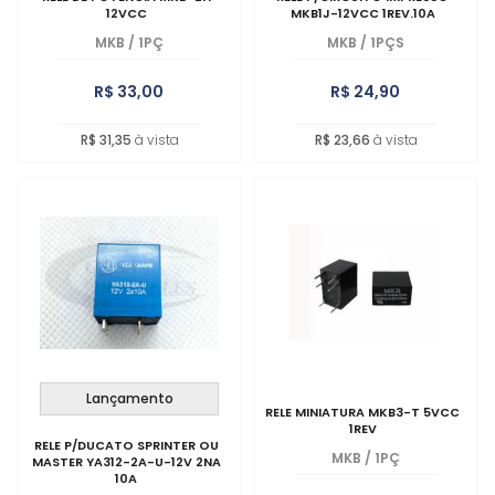
12VCC
MKB1J-12VCC 1REV.10A
MKB
/
1PÇ
MKB
/
1PÇS
R$ 33,00
R$ 24,90
R$ 31,35
à vista
R$ 23,66
à vista
Lançamento
RELE MINIATURA MKB3-T 5VCC
1REV
RELE P/DUCATO SPRINTER OU
MKB
/
1PÇ
MASTER YA312-2A-U-12V 2NA
10A