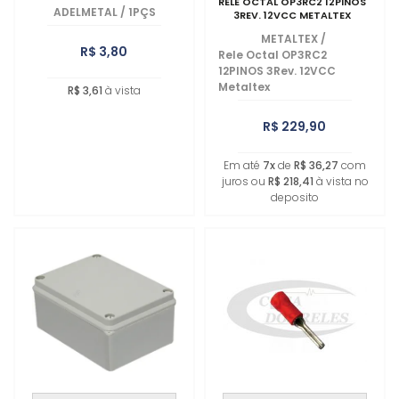
RELE OCTAL OP3RC2 12PINOS
ADELMETAL
/
1PÇS
3REV. 12VCC METALTEX
METALTEX
/
R$ 3,80
Rele Octal OP3RC2
12PINOS 3Rev. 12VCC
Metaltex
R$ 3,61
à vista
R$ 229,90
Em até
7x
de
R$ 36,27
com
juros ou
R$ 218,41
à vista no
deposito