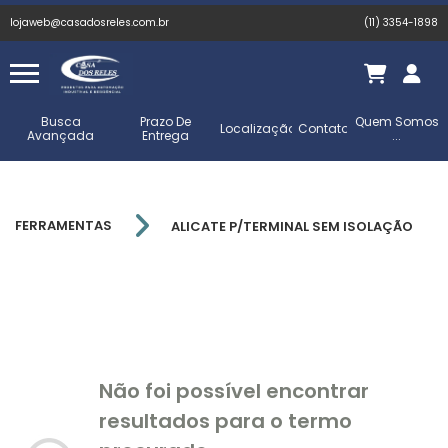
lojaweb@casadosreles.com.br
(11) 3354-1898
Busca
Prazo De
Quem Somos
Localização
Contato
Avançada
Entrega
...
FERRAMENTAS
ALICATE P/TERMINAL SEM ISOLAÇÃO
Não foi possível encontrar
resultados para o termo