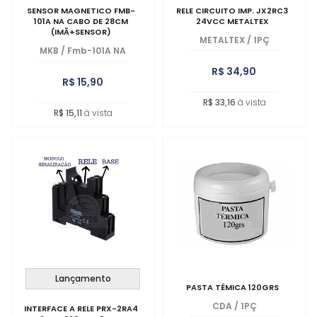
SENSOR MAGNETICO FMB-
RELE CIRCUITO IMP. JX2RC3
101A NA CABO DE 28CM
24VCC METALTEX
(IMÃ+SENSOR)
METALTEX
/
1PÇ
MKB
/
Fmb-101A NA
R$ 34,90
R$ 15,90
R$ 33,16
à vista
R$ 15,11
à vista
Lançamento
PASTA TÉMICA 120GRS
CDA
/
1PÇ
INTERFACE A RELE PRX-2RA4