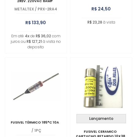
2REV. 220VAC 8AMP
R$ 24,50
METALTEX
/
PRX-2RA4
R$ 133,90
R$ 23,28
à vista
Em até
4x
de
R$ 36,02
com
juros ou
R$ 127,21
à vista no
deposito
Lançamento
FUSIVEL TÉRMICO 185°C 10A
/
1PÇ
FUSIVEL CERAMICO
CARTUCHO RETARDO 10X38