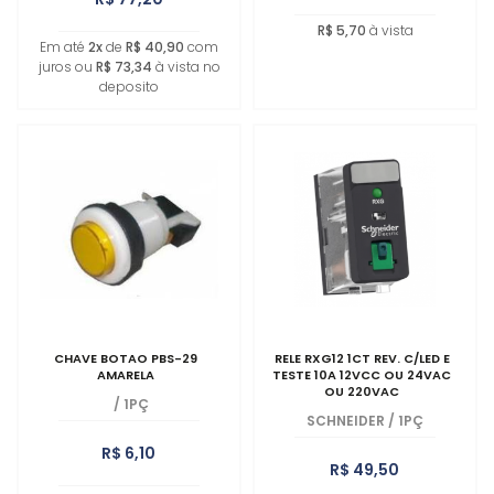
R$ 5,70
à vista
Em até
2x
de
R$ 40,90
com
juros ou
R$ 73,34
à vista no
deposito
CHAVE BOTAO PBS-29
RELE RXG12 1CT REV. C/LED E
AMARELA
TESTE 10A 12VCC OU 24VAC
OU 220VAC
/
1PÇ
SCHNEIDER
/
1PÇ
R$ 6,10
R$ 49,50