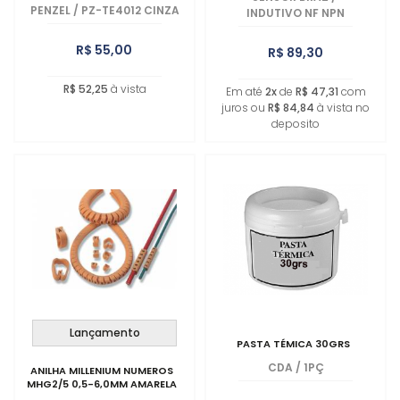
PENZEL
/
PZ-TE4012 CINZA
INDUTIVO NF NPN
R$ 55,00
R$ 89,30
R$ 52,25
à vista
Em até
2x
de
R$ 47,31
com
juros ou
R$ 84,84
à vista no
deposito
Lançamento
PASTA TÉMICA 30GRS
CDA
/
1PÇ
ANILHA MILLENIUM NUMEROS
MHG2/5 0,5-6,0MM AMARELA