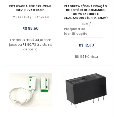
INTERFACE A RELE PRX-2RA3
PLAQUETA P/IDENTIFICAÇÃO
2REV. 110VAC 8AMP
DE BOTÕES DE COMANDO,
COMUTADORES E
METALTEX
/
PRX-2RA3
SINALIZADORES (LINHA 22MM)
JNG
/
R$ 95,50
Plaqueta De
Identificação
Em até
3x
de
R$ 34,01
com
juros ou
R$ 90,73
à vista no
R$ 12,30
deposito
R$ 11,69
à vista