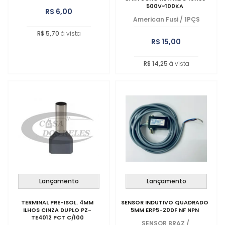
500V~100KA
R$ 6,00
American Fusi
/
1PÇS
R$ 5,70
à vista
R$ 15,00
R$ 14,25
à vista
Lançamento
Lançamento
TERMINAL PRE-ISOL. 4MM
SENSOR INDUTIVO QUADRADO
ILHOS CINZA DUPLO PZ-
5MM ERP5-20DF NF NPN
TE4012 PCT C/100
SENSOR BRAZ
/