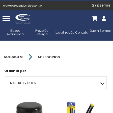
lojaweb@casadosreles.com.br
(11) 3354-1898
Busca
Prazo De
Quem Somos
Localização
Contato
Avançada
Entrega
...
SOLDAGEM
ACESSORIOS
Ordenar por
MAIS RELEVANTES
MAIS VENDIDOS
MENOR PREÇO