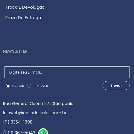
Troca E Devolução
Prazo De Entrega
NEWSLETTER
Enviar
INCLUIR
REMOVER
Rua General Osorio 272 São paulo
lojaweb@casadosreles.com.br
(11) 3354-1898
(11) 91367-5043