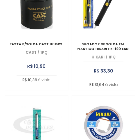
MAIOR PREÇO
A - Z
PASTA P/SOLDA CAST 110GRS
SUGADOR DE SOLDA EM
PLASTICO HIKARI HK-190 ESD
CAST
/
1PÇ
HIKARI
/
1PÇ
R$ 10,90
R$ 33,30
R$ 10,36
à vista
R$ 31,64
à vista