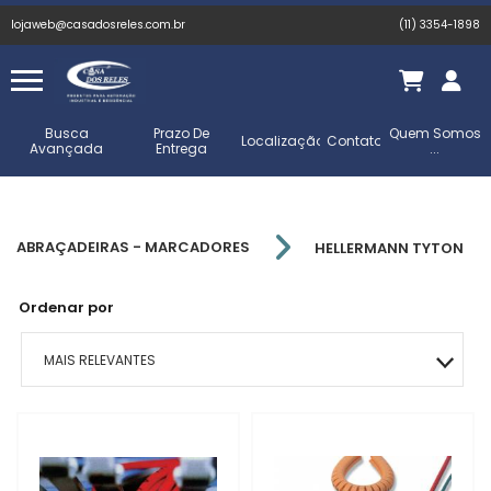
lojaweb@casadosreles.com.br
(11) 3354-1898
Busca
Prazo De
Quem Somos
Localização
Contato
Avançada
Entrega
...
ABRAÇADEIRAS - MARCADORES
HELLERMANN TYTON
Ordenar por
MAIS RELEVANTES
MAIS VENDIDOS
MENOR PREÇO