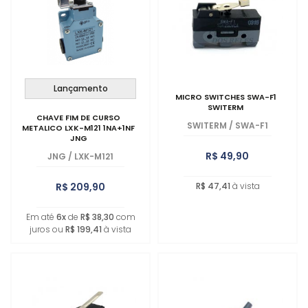
MAIOR PREÇO
A - Z
Lançamento
MICRO SWITCHES SWA-F1
SWITERM
CHAVE FIM DE CURSO
SWITERM
/
SWA-F1
METALICO LXK-M121 1NA+1NF
JNG
R$ 49,90
JNG
/
LXK-M121
R$ 209,90
R$ 47,41
à vista
Em até
6x
de
R$ 38,30
com
juros ou
R$ 199,41
à vista