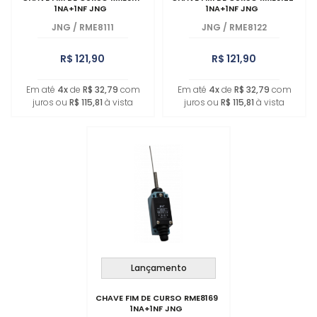
1NA+1NF JNG
1NA+1NF JNG
JNG
/
RME8111
JNG
/
RME8122
R$ 121,90
R$ 121,90
Em até
4x
de
R$ 32,79
com
Em até
4x
de
R$ 32,79
com
juros ou
R$ 115,81
à vista
juros ou
R$ 115,81
à vista
Lançamento
CHAVE FIM DE CURSO RME8169
1NA+1NF JNG