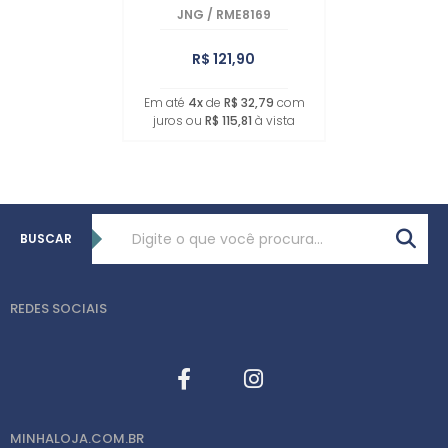
JNG
/
RME8169
R$ 121,90
Em até
4x
de
R$ 32,79
com
juros ou
R$ 115,81
à vista
BUSCAR
REDES SOCIAIS
MINHALOJA.COM.BR