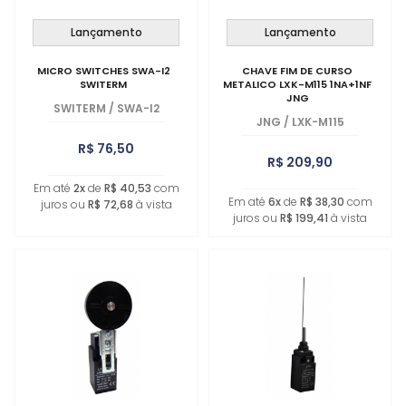
Lançamento
Lançamento
MICRO SWITCHES SWA-I2
CHAVE FIM DE CURSO
SWITERM
METALICO LXK-M115 1NA+1NF
JNG
SWITERM
/
SWA-I2
JNG
/
LXK-M115
R$ 76,50
R$ 209,90
Em até
2x
de
R$ 40,53
com
Em até
6x
de
R$ 38,30
com
juros ou
R$ 72,68
à vista
juros ou
R$ 199,41
à vista