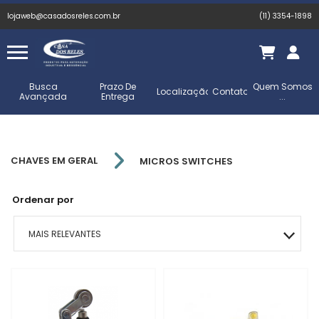
lojaweb@casadosreles.com.br
(11) 3354-1898
Busca
Prazo De
Quem Somos
Localização
Contato
Avançada
Entrega
...
CHAVES EM GERAL
MICROS SWITCHES
Ordenar por
MAIS RELEVANTES
MAIS VENDIDOS
MENOR PREÇO