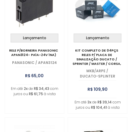
MAIOR PREÇO
A - Z
Lançamento
Lançamento
RELE P/BORNEIRA PANASONIC
KIT COMPLETO DE 04PÇS
APAN3124- PA1A-24V 1NA)
RELES P/ PLACA DE
SINALIZAÇÃO DUCATO /
PANASONIC
/
APAN3124
SPRINTER / MASTER / CORSA,
ENTRE OUTROS (01PÇ-YA312-
MKB/ARPE
/
12V); (03PÇS-MKB-1S-12V)
R$ 65,00
DUCATO-SPLINTER
Em até
2x
de
R$ 34,43
com
R$ 109,90
juros ou
R$ 61,75
à vista
Em até
3x
de
R$ 39,14
com
juros ou
R$ 104,41
à vista