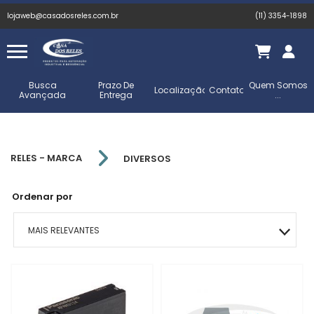
lojaweb@casadosreles.com.br
(11) 3354-1898
Busca
Prazo De
Quem Somos
Localização
Contato
Avançada
Entrega
...
RELES - MARCA
DIVERSOS
Ordenar por
MAIS RELEVANTES
MAIS VENDIDOS
MENOR PREÇO