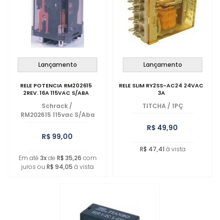
Lançamento
Lançamento
RELE POTENCIA RM202615
RELE SLIM RY2SS-AC24 24VAC
2REV. 16A 115VAC S/ABA
3A
Schrack
/
TITCHA
/
1PÇ
RM202615 115vac S/Aba
R$ 49,90
R$ 99,00
R$ 47,41
à vista
Em até
3x
de
R$ 35,26
com
juros ou
R$ 94,05
à vista