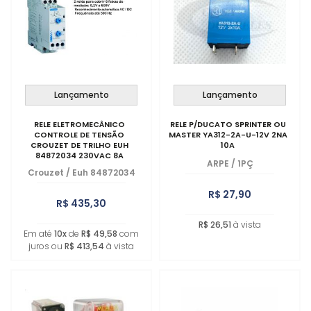
Lançamento
Lançamento
RELE ELETROMECÂNICO
RELE P/DUCATO SPRINTER OU
CONTROLE DE TENSÃO
MASTER YA312-2A-U-12V 2NA
CROUZET DE TRILHO EUH
10A
84872034 230VAC 8A
ARPE
/
1PÇ
Crouzet
/
Euh 84872034
R$ 27,90
R$ 435,30
R$ 26,51
à vista
Em até
10x
de
R$ 49,58
com
juros ou
R$ 413,54
à vista