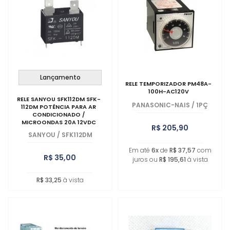
Lançamento
RELE TEMPORIZADOR PM48A-
100H-AC120V
RELE SANYOU SFK112DM SFK-
PANASONIC-NAIS
/
1PÇ
112DM POTÊNCIA PARA AR
CONDICIONADO /
MICROONDAS 20A 12VDC
R$ 205,90
SANYOU
/
SFK112DM
Em até
6x
de
R$ 37,57
com
R$ 35,00
juros ou
R$ 195,61
à vista
R$ 33,25
à vista