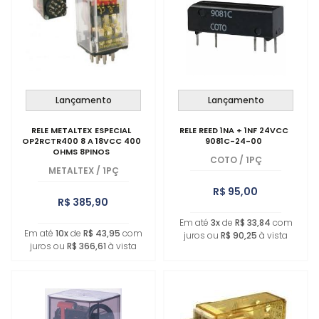
Lançamento
Lançamento
RELE METALTEX ESPECIAL
RELE REED 1NA + 1NF 24VCC
OP2RCTR400 8 A 18VCC 400
9081C-24-00
OHMS 8PINOS
COTO
/
1PÇ
METALTEX
/
1PÇ
R$ 95,00
R$ 385,90
Em até
3x
de
R$ 33,84
com
Em até
10x
de
R$ 43,95
com
juros ou
R$ 90,25
à vista
juros ou
R$ 366,61
à vista