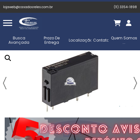
lojaweb@casadosreles.com.br
(11) 3354-1898
Busca
Prazo De
Quem Somos
Localização
Contato
Avançada
Entrega
...