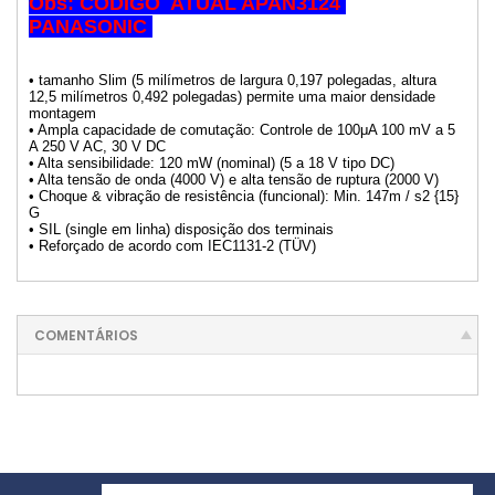
Obs: CODIGO ATUAL APAN3124
PANASONIC
• tamanho Slim (5 milímetros de largura 0,197 polegadas, altura
12,5 milímetros 0,492 polegadas) permite uma maior densidade
montagem
• Ampla capacidade de comutação: Controle de 100μA 100 mV a 5
A 250 V AC, 30 V DC
• Alta sensibilidade: 120 mW (nominal) (5 a 18 V tipo DC)
• Alta tensão de onda (4000 V) e alta tensão de ruptura (2000 V)
• Choque & vibração de resistência (funcional): Min. 147m / s2 {15}
G
• SIL (single em linha) disposição dos terminais
• Reforçado de acordo com IEC1131-2 (TÜV)
COMENTÁRIOS