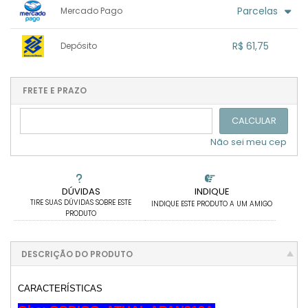
1x sem juros de R$ 65,00
.
.
.
.
Parcelas
Mercado Pago
.
.
.
.
.
.
.
1x sem juros de R$ 65,00
.
.
.
.
R$ 61,75
Depósito
.
.
2x com juros de R$ 34,43
.
.
.
.
1x sem juros de R$ 61,75
.
.
.
.
.
.
.
.
.
.
FRETE E PRAZO
.
CALCULAR
Não sei meu cep
DÚVIDAS
INDIQUE
TIRE SUAS DÚVIDAS SOBRE ESTE
INDIQUE ESTE PRODUTO A UM AMIGO
PRODUTO
DESCRIÇÃO DO PRODUTO
CARACTERÍSTICAS