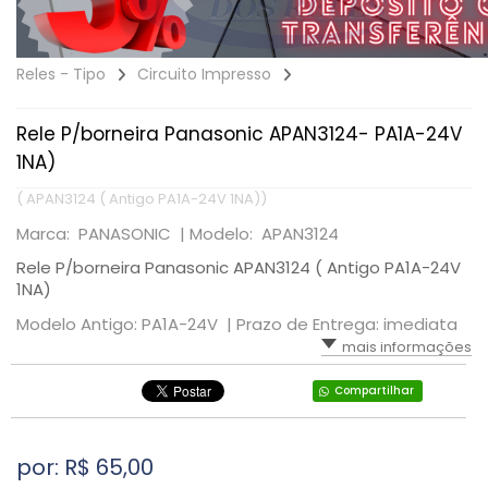
Reles - Tipo
Circuito Impresso
Rele P/borneira Panasonic APAN3124- PA1A-24V
1NA)
( APAN3124 ( Antigo PA1A-24V 1NA))
Marca: PANASONIC |
Modelo: APAN3124
Rele P/borneira Panasonic APAN3124 ( Antigo PA1A-24V
1NA)
Modelo Antigo: PA1A-24V |
Prazo de Entrega: imediata
mais informações
Compartilhar
por: R$
65,00