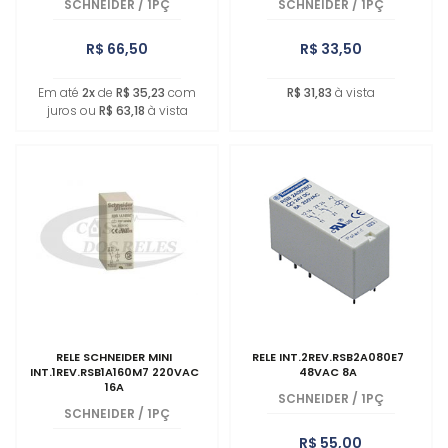
SCHNEIDER
/
1PÇ
SCHNEIDER
/
1PÇ
R$ 66,50
R$ 33,50
Em até
2x
de
R$ 35,23
com
R$ 31,83
à vista
juros ou
R$ 63,18
à vista
RELE SCHNEIDER MINI
RELE INT.2REV.RSB2A080E7
INT.1REV.RSB1A160M7 220VAC
48VAC 8A
16A
SCHNEIDER
/
1PÇ
SCHNEIDER
/
1PÇ
R$ 55,00