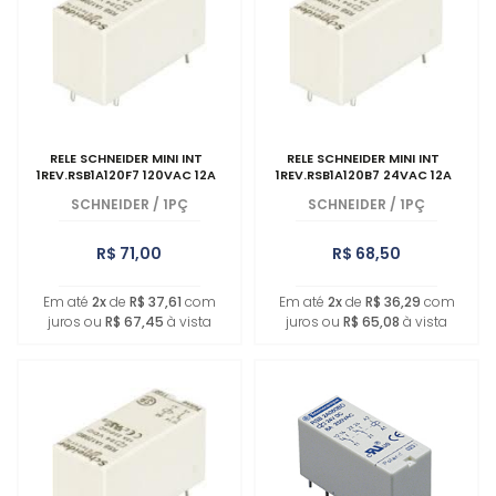
MAIOR PREÇO
A - Z
RELE SCHNEIDER MINI INT
RELE SCHNEIDER MINI INT
1REV.RSB1A120F7 120VAC 12A
1REV.RSB1A120B7 24VAC 12A
SCHNEIDER
/
1PÇ
SCHNEIDER
/
1PÇ
R$ 71,00
R$ 68,50
Em até
2x
de
R$ 37,61
com
Em até
2x
de
R$ 36,29
com
juros ou
R$ 67,45
à vista
juros ou
R$ 65,08
à vista