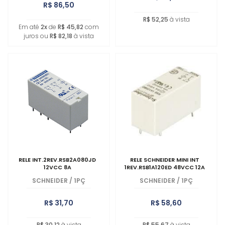
R$ 86,50
R$ 52,25
à vista
Em até
2x
de
R$ 45,82
com
juros ou
R$ 82,18
à vista
RELE INT.2REV.RSB2A080JD
RELE SCHNEIDER MINI INT
12VCC 8A
1REV.RSB1A120ED 48VCC 12A
SCHNEIDER
/
1PÇ
SCHNEIDER
/
1PÇ
R$ 31,70
R$ 58,60
R$ 30,12
à vista
R$ 55,67
à vista