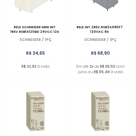
RELE SCHNEIDER MINI INT
RELE INT.2REV.RSB2A080F7
1REV.RSB1A120BD 24VCC 12A
120VAC 8A
SCHNEIDER
/
1PÇ
SCHNEIDER
/
1PÇ
R$ 34,65
R$ 68,90
R$ 32,92
à vista
Em até
2x
de
R$ 36,50
com
juros ou
R$ 65,46
à vista