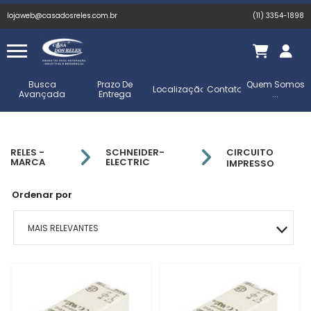
lojaweb@casadosreles.com.br
(11) 3354-1898
Busca
Prazo De
Quem Somos
Localização
Contato
Avançada
Entrega
...
RELES -
SCHNEIDER-
CIRCUITO
MARCA
ELECTRIC
IMPRESSO
Ordenar por
MAIS RELEVANTES
MAIS VENDIDOS
MENOR PREÇO