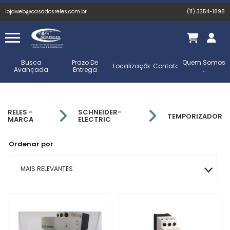
lojaweb@casadosreles.com.br
(11) 3354-1898
Busca
Prazo De
Quem Somos
Localização
Contato
Avançada
Entrega
...
RELES -
SCHNEIDER-
TEMPORIZADOR
MARCA
ELECTRIC
Ordenar por
MAIS RELEVANTES
MAIS VENDIDOS
MENOR PREÇO