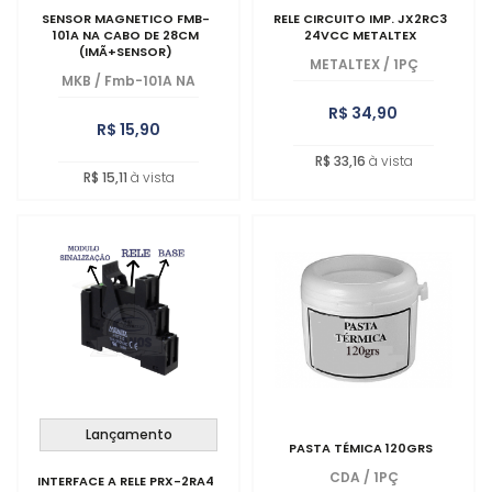
SENSOR MAGNETICO FMB-
RELE CIRCUITO IMP. JX2RC3
101A NA CABO DE 28CM
24VCC METALTEX
(IMÃ+SENSOR)
METALTEX
/
1PÇ
MKB
/
Fmb-101A NA
R$ 34,90
R$ 15,90
R$ 33,16
à vista
R$ 15,11
à vista
Lançamento
PASTA TÉMICA 120GRS
CDA
/
1PÇ
INTERFACE A RELE PRX-2RA4