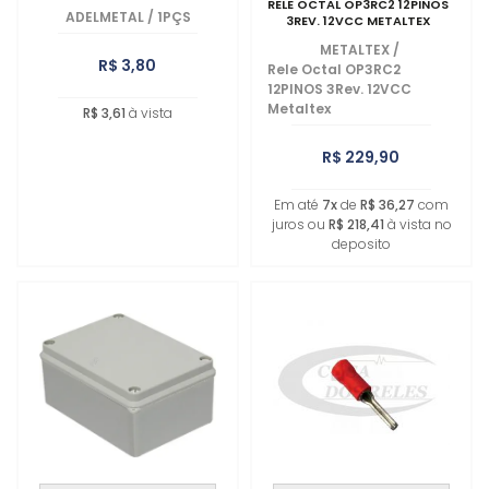
RELE OCTAL OP3RC2 12PINOS
ADELMETAL
/
1PÇS
3REV. 12VCC METALTEX
METALTEX
/
R$ 3,80
Rele Octal OP3RC2
12PINOS 3Rev. 12VCC
Metaltex
R$ 3,61
à vista
R$ 229,90
Em até
7x
de
R$ 36,27
com
juros ou
R$ 218,41
à vista no
deposito