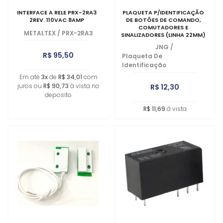
INTERFACE A RELE PRX-2RA3
PLAQUETA P/IDENTIFICAÇÃO
2REV. 110VAC 8AMP
DE BOTÕES DE COMANDO,
COMUTADORES E
METALTEX
/
PRX-2RA3
SINALIZADORES (LINHA 22MM)
JNG
/
R$ 95,50
Plaqueta De
Identificação
Em até
3x
de
R$ 34,01
com
juros ou
R$ 90,73
à vista no
R$ 12,30
deposito
R$ 11,69
à vista