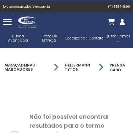
lojaweb@casadosreles.com.br
(11) 3354-1898
Busca
Prazo De
Quem Somos
Localização
Contato
Avançada
Entrega
...
ABRAÇADEIRAS -
HELLERMANN
PRENSA
MARCADORES
TYTON
CABO
Não foi possível encontrar
resultados para o termo