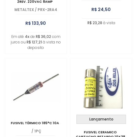
2REV. 220VAC 8AMP
R$ 24,50
METALTEX
/
PRX-2RA4
R$ 133,90
R$ 23,28
à vista
Em até
4x
de
R$ 36,02
com
juros ou
R$ 127,21
à vista no
deposito
Lançamento
FUSIVEL TÉRMICO 185°C 10A
/
1PÇ
FUSIVEL CERAMICO
CARTUCHO RETARDO 10X38