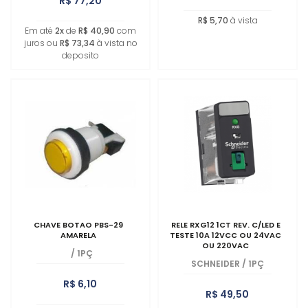
R$ 77,20
R$ 5,70
à vista
Em até
2x
de
R$ 40,90
com
juros ou
R$ 73,34
à vista no
deposito
CHAVE BOTAO PBS-29
RELE RXG12 1CT REV. C/LED E
AMARELA
TESTE 10A 12VCC OU 24VAC
OU 220VAC
/
1PÇ
SCHNEIDER
/
1PÇ
R$ 6,10
R$ 49,50