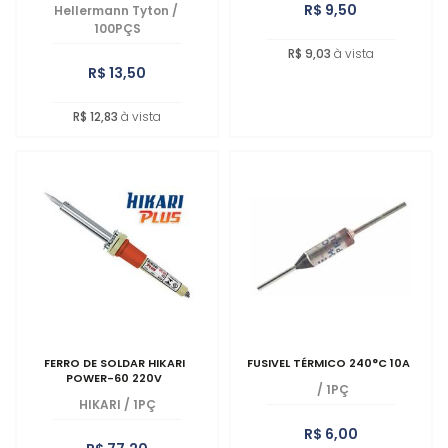
R$ 9,50
Hellermann Tyton
/
100PÇS
R$ 9,03
à vista
R$ 13,50
R$ 12,83
à vista
FERRO DE SOLDAR HIKARI
FUSIVEL TÉRMICO 240°C 10A
POWER-60 220V
/
1PÇ
HIKARI
/
1PÇ
R$ 6,00