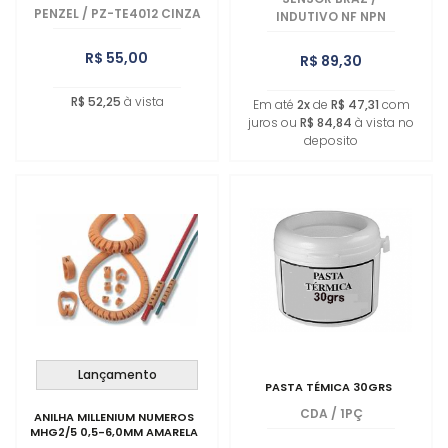
PENZEL
/
PZ-TE4012 CINZA
INDUTIVO NF NPN
R$ 55,00
R$ 89,30
R$ 52,25
à vista
Em até
2x
de
R$ 47,31
com
juros ou
R$ 84,84
à vista no
deposito
Lançamento
PASTA TÉMICA 30GRS
CDA
/
1PÇ
ANILHA MILLENIUM NUMEROS
MHG2/5 0,5-6,0MM AMARELA