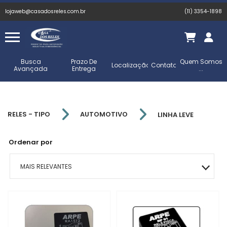
lojaweb@casadosreles.com.br
(11) 3354-1898
Busca
Prazo De
Quem Somos
Localização
Contato
Avançada
Entrega
...
RELES - TIPO
AUTOMOTIVO
LINHA LEVE
Ordenar por
MAIS RELEVANTES
MAIS VENDIDOS
MENOR PREÇO