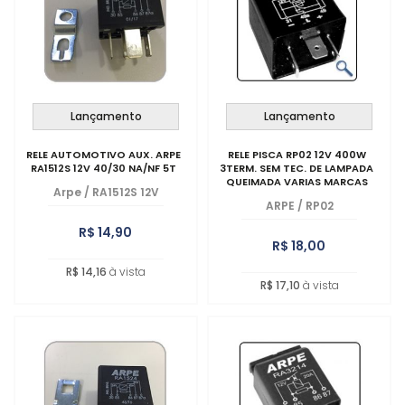
MAIOR PREÇO
A - Z
Lançamento
Lançamento
RELE AUTOMOTIVO AUX. ARPE
RELE PISCA RP02 12V 400W
RA1512S 12V 40/30 NA/NF 5T
3TERM. SEM TEC. DE LAMPADA
QUEIMADA VARIAS MARCAS
Arpe
/
RA1512S 12V
ARPE
/
RP02
R$ 14,90
R$ 18,00
R$ 14,16
à vista
R$ 17,10
à vista