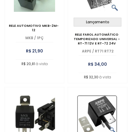
Lançamento
RELE AUTOMOTIVO MKB-2M-
12
RELE FAROL AUTOMÁTICO
MKB
/
1PÇ
TEMPORIZADO UNIVERSAL -
RT-71 12V E RT-72 24V
R$ 21,90
ARPE
/
RT71 RT72
R$ 34,00
R$ 20,81
à vista
R$ 32,30
à vista