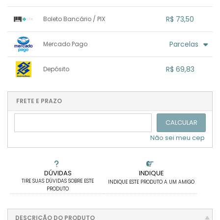
1x sem juros de R$ 69,83
.
.
.
.
R$ 73,50
Boleto Bancário / PIX
.
.
.
.
.
.
.
1x sem juros de R$ 73,50
.
.
.
.
Parcelas
Mercado Pago
.
.
.
.
.
.
.
1x sem juros de R$ 73,50
.
.
.
.
R$ 69,83
Depósito
.
.
2x com juros de R$ 38,94
.
.
.
.
1x sem juros de R$ 69,83
.
.
.
.
.
.
.
.
.
.
FRETE E PRAZO
.
CALCULAR
Não sei meu cep
DÚVIDAS
INDIQUE
TIRE SUAS DÚVIDAS SOBRE ESTE
INDIQUE ESTE PRODUTO A UM AMIGO
PRODUTO
DESCRIÇÃO DO PRODUTO