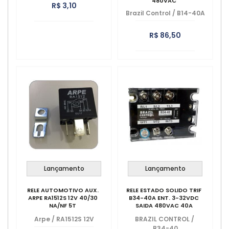
480VAC
R$ 3,10
Brazil Control
/
B14-40A
R$ 86,50
Lançamento
Lançamento
RELE AUTOMOTIVO AUX.
RELE ESTADO SOLIDO TRIF
ARPE RA1512S 12V 40/30
B34-40A ENT. 3-32VDC
NA/NF 5T
SAIDA 480VAC 40A
Arpe
/
RA1512S 12V
BRAZIL CONTROL
/
B34-40