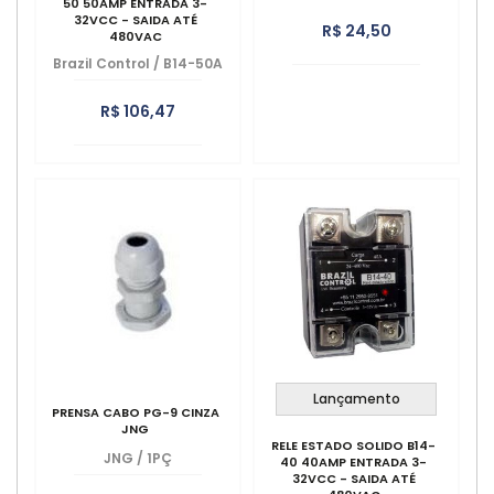
50 50AMP ENTRADA 3-
32VCC - SAIDA ATÉ
R$ 24,50
480VAC
Brazil Control
/
B14-50A
R$ 106,47
Lançamento
PRENSA CABO PG-9 CINZA
JNG
RELE ESTADO SOLIDO B14-
JNG
/
1PÇ
40 40AMP ENTRADA 3-
32VCC - SAIDA ATÉ