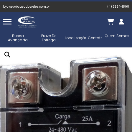
lojaweb@casadosreles.com.br
(11) 3354-1898
Busca
Prazo De
Quem Somos
Localização
Contato
Avançada
Entrega
...