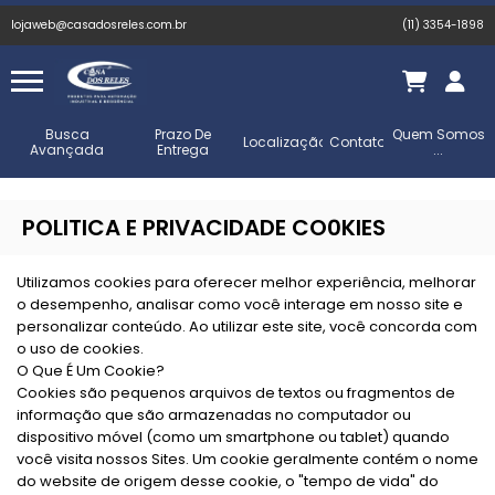
lojaweb@casadosreles.com.br
(11) 3354-1898
Busca
Prazo De
Quem Somos
Localização
Contato
Avançada
Entrega
...
POLITICA E PRIVACIDADE CO0KIES
Utilizamos cookies para oferecer melhor experiência, melhorar
o desempenho, analisar como você interage em nosso site e
personalizar conteúdo. Ao utilizar este site, você concorda com
o uso de cookies.
O Que É Um Cookie?
Cookies são pequenos arquivos de textos ou fragmentos de
informação que são armazenadas no computador ou
dispositivo móvel (como um smartphone ou tablet) quando
você visita nossos Sites. Um cookie geralmente contém o nome
do website de origem desse cookie, o "tempo de vida" do