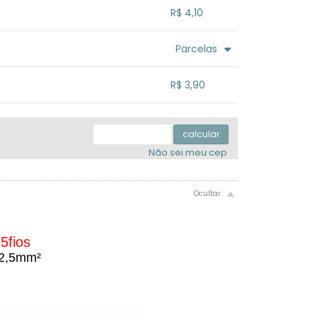
.
.
.
.
R$ 4,10
.
.
.
.
.
Parcelas
.
.
.
.
.
R$ 3,90
.
.
.
.
.
.
calcular
Não sei meu cep
5fios
- 2,5mm²