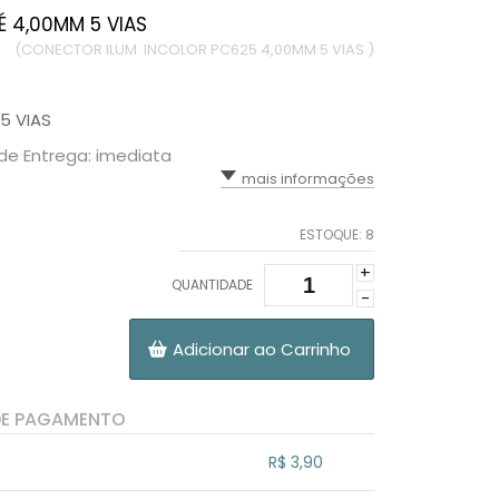
 4,00MM 5 VIAS
(CONECTOR ILUM. INCOLOR PC625 4,00MM 5 VIAS )
5 VIAS
de Entrega: imediata
mais informações
ESTOQUE:
8
+
QUANTIDADE
-
Adicionar ao Carrinho
DE PAGAMENTO
R$ 3,90