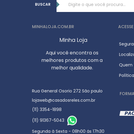
BUSCAR
MINHALOJA.COM.BR
ACESSE
Minha Loja
Segura
Aqui você encontra os
Locali
melhores produtos com a
Quem S
melhor qualidade.
Polític
Rua General Osorio 272 São paulo
FORMA
lojaweb@casadosreles.com.br
(11) 3354-1898
(11) 91367-5043
Segunda à Sexta - 08h00 ás 17h30