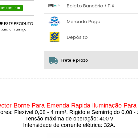
1x sem juros de R$ 3,90
.
.
.
.
Boleto Bancário / PIX
.
.
ompartilhar
1x sem juros de R$ 4,10
.
.
.
.
Mercado Pago
.
.
UE ESTE PRODUTO
e para um amigo
1x sem juros de R$ 4,10
.
.
.
.
Depósito
.
.
1x sem juros de R$ 3,90
.
.
.
.
.
.
Frete e prazo
ctor Borne Para Emenda Rapida Iluminação Para 
res: Flexível 0,08 - 4 mm², Rígido e Semirrígido 0,08 
Tensão máxima de operação: 400 v
Intensidade de corrente elétrica: 32A.