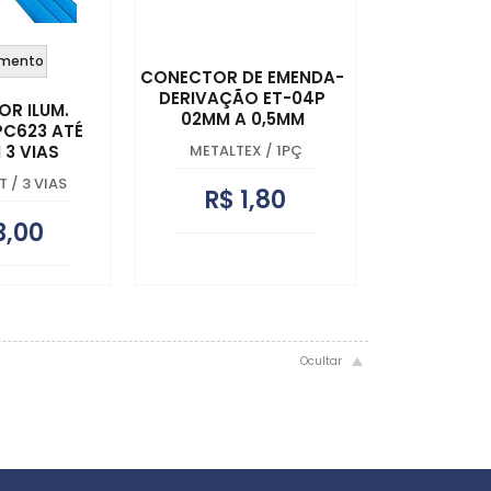
mento
CONECTOR DE EMENDA-
DERIVAÇÃO ET-04P
R ILUM.
02MM A 0,5MM
PC623 ATÉ
 3 VIAS
METALTEX
/
1PÇ
T
/
3 VIAS
R$ 1,80
3,00