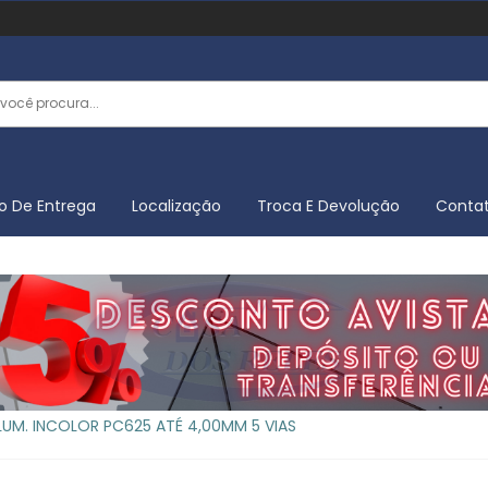
o De Entrega
Localização
Troca E Devolução
Conta
UM. INCOLOR PC625 ATÉ 4,00MM 5 VIAS