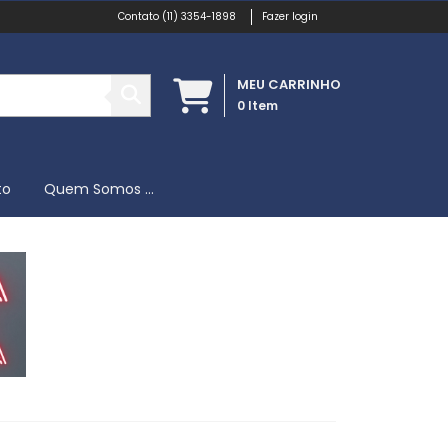
(11) 3354-1898
Fazer login
MEU CARRINHO
0
Item
to
Quem Somos ...