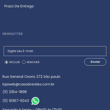
Prazo De Entrega
NEWSLETTER
Enviar
INCLUIR
REMOVER
Rua General Osorio 272 São paulo
lojaweb@casadosreles.com.br
(11) 3354-1898
(11) 91367-5043
Segunda à Sexta - 08h00 ás 17h30