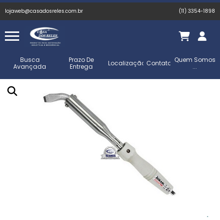
lojaweb@casadosreles.com.br
(11) 3354-1898
Busca
Prazo De
Quem Somos
Localização
Contato
Avançada
Entrega
...