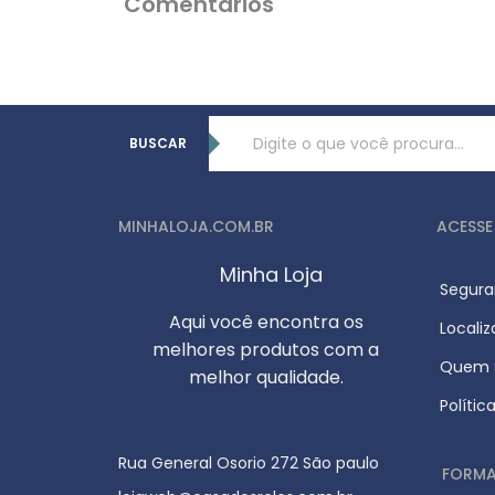
Comentários
BUSCAR
MINHALOJA.COM.BR
ACESSE
Minha Loja
Segura
Aqui você encontra os
Locali
melhores produtos com a
Quem S
melhor qualidade.
Polític
Rua General Osorio 272 São paulo
FORMA