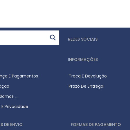
REDES SOCIAIS
INFORMAÇÕES
nça E Pagamentos
Troca E Devolução
zação
Prazo De Entrega
omos ...
a E Privacidade
S DE ENVIO
FORMAS DE PAGAMENTO