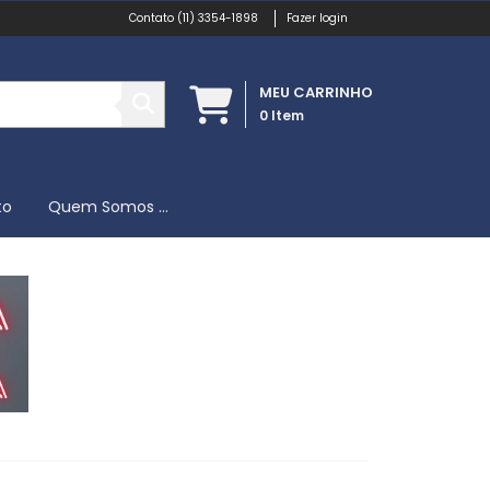
(11) 3354-1898
Fazer login
MEU CARRINHO
0
Item
to
Quem Somos ...