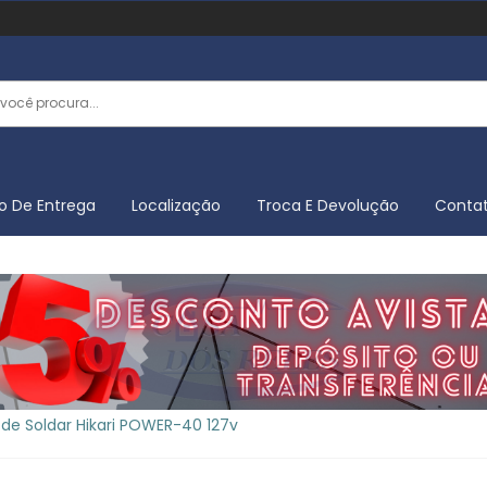
o De Entrega
Localização
Troca E Devolução
Conta
 de Soldar Hikari POWER-40 127v