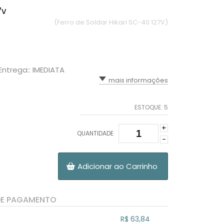
7v
(Ferro de Soldar Hikari SC-40 127V)
Entrega:: IMEDIATA
mais informações
ESTOQUE:
5
+
QUANTIDADE
-
Adicionar ao Carrinho
DE PAGAMENTO
R$ 63,84