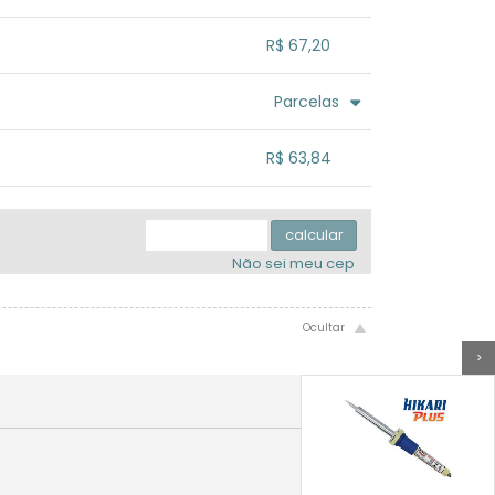
.
.
.
.
R$ 67,20
.
.
.
.
.
Parcelas
.
.
.
.
R$ 63,84
.
.
.
.
.
calcular
Não sei meu cep
>