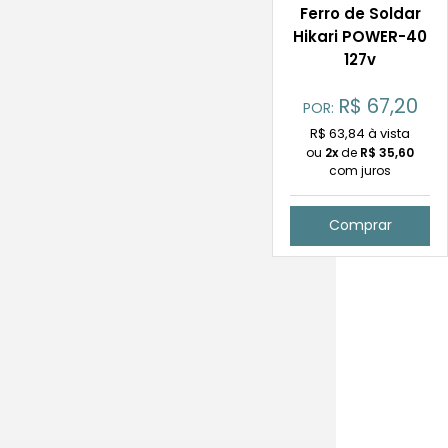
Ferro de Soldar
Hikari POWER-40
127v
R$
67,20
POR:
R$ 63,84 à vista
ou
2x
de
R$
35,60
com juros
Comprar