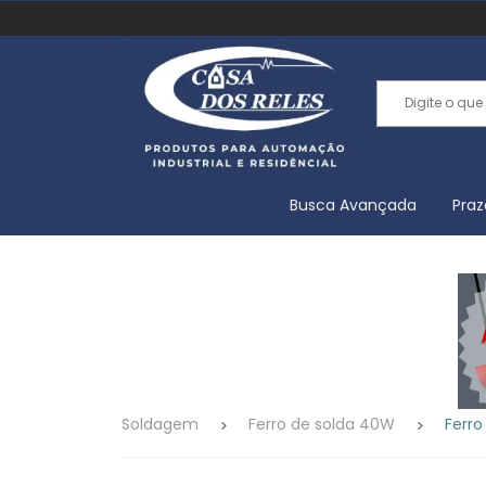
Busca Avançada
Praz
Soldagem
Ferro de solda 40W
Ferro