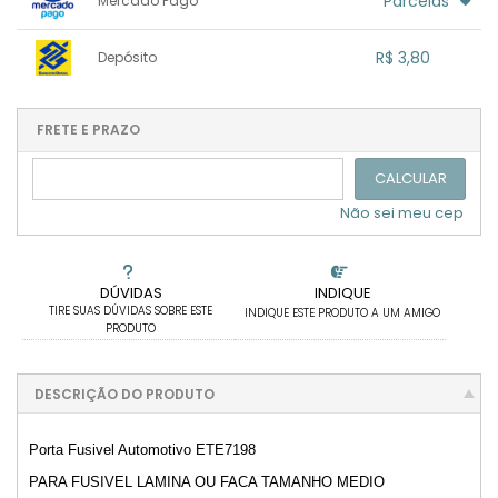
Parcelas
Mercado Pago
.
.
.
.
.
.
.
1x sem juros de R$ 4,00
.
.
.
.
R$ 3,80
Depósito
.
.
.
.
.
.
.
1x sem juros de R$ 3,80
.
.
.
.
.
.
.
.
.
.
FRETE E PRAZO
.
CALCULAR
Não sei meu cep
DÚVIDAS
INDIQUE
TIRE SUAS DÚVIDAS SOBRE ESTE
INDIQUE ESTE PRODUTO A UM AMIGO
PRODUTO
DESCRIÇÃO DO PRODUTO
Porta Fusivel Automotivo ETE7198
PARA FUSIVEL LAMINA OU FACA TAMANHO MEDIO