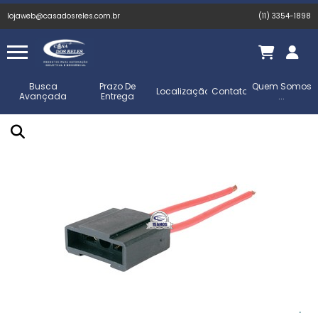
lojaweb@casadosreles.com.br
(11) 3354-1898
Busca
Prazo De
Quem Somos
Localização
Contato
Avançada
Entrega
...