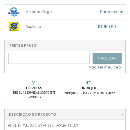
.
.
.
1x sem juros de R$ 168,00
.
.
.
.
Parcelas
Mercado Pago
.
.
.
.
.
.
.
1x sem juros de R$ 168,00
.
R$ 159,60
Depósito
.
2x com juros de R$ 89,00
.
3x com juros de R$ 59,84
.
1x sem juros de R$ 159,60
.
.
.
.
.
.
.
4x com juros de R$ 45,19
.
.
.
.
FRETE E PRAZO
.
.
5x com juros de R$ 36,41
.
CALCULAR
Não sei meu cep
DÚVIDAS
INDIQUE
TIRE SUAS DÚVIDAS SOBRE ESTE
INDIQUE ESTE PRODUTO A UM AMIGO
PRODUTO
DESCRIÇÃO DO PRODUTO
RELÉ AUXILIAR DE PARTIDA