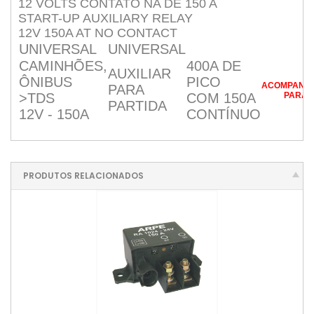
12 VOLTS CONTATO NA DE 150 A
START-UP AUXILIARY RELAY
12V 150A AT NO CONTACT
UNIVERSAL
UNIVERSAL
CAMINHÕES,
400A DE
AUXILIAR
ÔNIBUS
PICO
ACOMPANH
PARA
>TDS
COM 150A
PARA 
PARTIDA
12V - 150A
CONTÍNUO
PRODUTOS RELACIONADOS