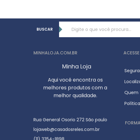
BUSCAR
MINHALOJA.COM.BR
ACESSE
Minha Loja
Segura
Aqui você encontra os
Locali
melhores produtos com a
Quem S
melhor qualidade.
Polític
Rua General Osorio 272 São paulo
FORMA
lojaweb@casadosreles.com.br
(11) 3354-1898