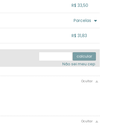
.
.
.
.
R$ 33,50
.
.
.
.
.
Parcelas
.
.
.
.
.
R$ 31,83
.
.
.
.
.
.
calcular
Não sei meu cep