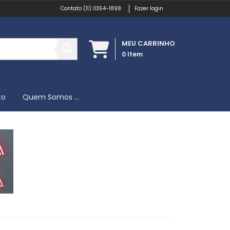
(11) 3354-1898
Fazer login
MEU CARRINHO
0
Item
to
Quem Somos ...