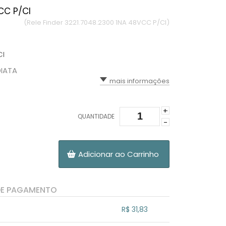
CC P/CI
(Rele Finder 3221.7048.2300 1NA 48VCC P/CI)
CI
DIATA
mais informações
+
QUANTIDADE
-
Adicionar ao Carrinho
DE PAGAMENTO
R$ 31,83