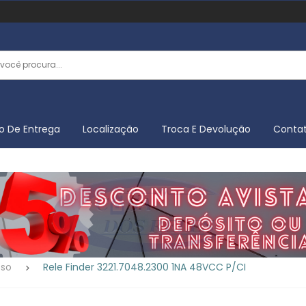
o De Entrega
Localização
Troca E Devolução
Conta
sso
Rele Finder 3221.7048.2300 1NA 48VCC P/CI