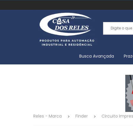
Busca Avançada
Praz
Reles - Marca
Finder
Circuito Impre