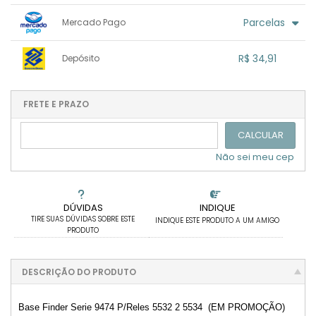
1x sem juros de R$ 36,75
.
.
.
.
Parcelas
Mercado Pago
.
.
.
.
.
.
.
1x sem juros de R$ 36,75
.
.
.
.
R$ 34,91
Depósito
.
.
.
.
.
.
.
1x sem juros de R$ 34,91
.
.
.
.
.
.
.
.
.
.
FRETE E PRAZO
.
CALCULAR
Não sei meu cep
DÚVIDAS
INDIQUE
TIRE SUAS DÚVIDAS SOBRE ESTE
INDIQUE ESTE PRODUTO A UM AMIGO
PRODUTO
DESCRIÇÃO DO PRODUTO
Base Finder Serie 9474 P/Reles 5532 2 5534 (EM PROMOÇÃO)