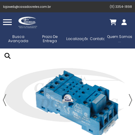
lojaweb@casadosreles.com.br
(11) 3354-1898
Busca
Prazo De
Quem Somos
Localização
Contato
Avançada
Entrega
...