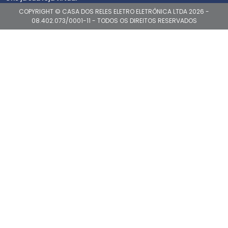
COPYRIGHT © CASA DOS RELES ELETRO ELETRÔNICA LTDA 2026 -
08.402.073/0001-11 - TODOS OS DIREITOS RESERVADOS