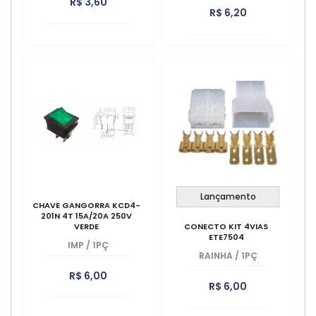
R$ 3,60
R$ 6,20
Lançamento
CHAVE GANGORRA KCD4-
201N 4T 15A/20A 250V
VERDE
CONECTO KIT 4VIAS
ETE7504
IMP
/
1PÇ
RAINHA
/
1PÇ
R$ 6,00
R$ 6,00