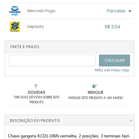
.
1x sem juros de R$ 3,20
.
.
.
.
Parcelas
Mercado Pago
.
.
.
.
.
.
.
1x sem juros de R$ 3,20
.
.
.
.
R$ 3,04
Depósito
.
.
.
.
.
.
.
1x sem juros de R$ 3,04
.
.
.
.
.
.
.
.
.
.
FRETE E PRAZO
.
CALCULAR
Não sei meu cep
DÚVIDAS
INDIQUE
TIRE SUAS DÚVIDAS SOBRE ESTE
INDIQUE ESTE PRODUTO A UM AMIGO
PRODUTO
DESCRIÇÃO DO PRODUTO
Chave gangorra KCD1-106N vermelha, 2 posições, 3 terminais fast-