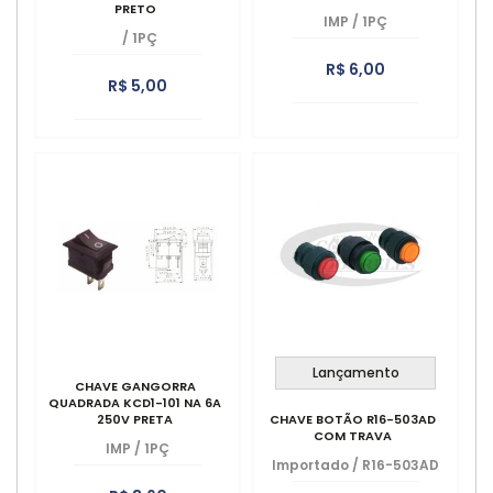
PRETO
IMP
/
1PÇ
/
1PÇ
R$ 6,00
R$ 5,00
Lançamento
CHAVE GANGORRA
QUADRADA KCD1-101 NA 6A
250V PRETA
CHAVE BOTÃO R16-503AD
COM TRAVA
IMP
/
1PÇ
Importado
/
R16-503AD