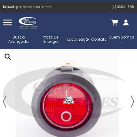
lojaweb@casadosreles.com.br
(11) 3354-1898
Busca
Prazo De
Quem Somos
Localização
Contato
Avançada
Entrega
...