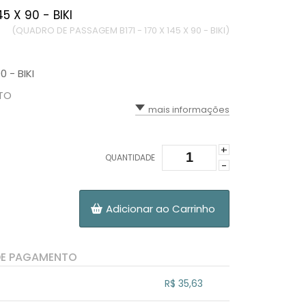
5 X 90 - BIKI
(QUADRO DE PASSAGEM B171 - 170 X 145 X 90 - BIKI)
 - BIKI
ATO
mais informações
+
QUANTIDADE
-
Adicionar ao Carrinho
DE PAGAMENTO
R$ 35,63