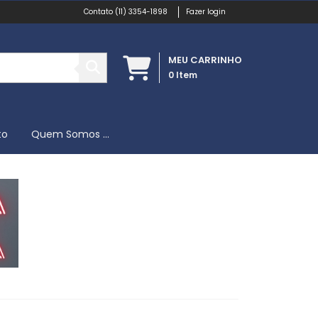
(11) 3354-1898
Fazer login
MEU CARRINHO
0
Item
to
Quem Somos ...