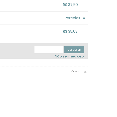
.
.
.
.
R$ 37,50
.
.
.
.
.
Parcelas
.
.
.
.
.
R$ 35,63
.
.
.
.
.
.
calcular
Não sei meu cep