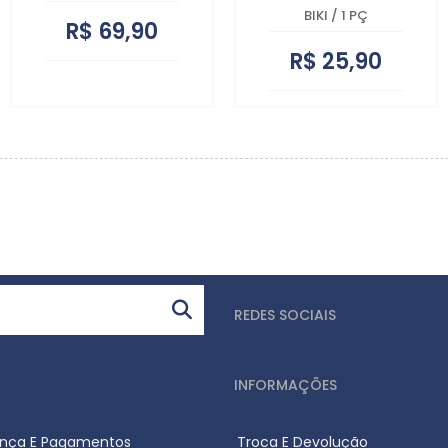
BIKI
/
1 PÇ
R$ 69,90
R$ 25,90
REDES SOCIAIS
INFORMAÇÕES
nça E Pagamentos
Troca E Devolução