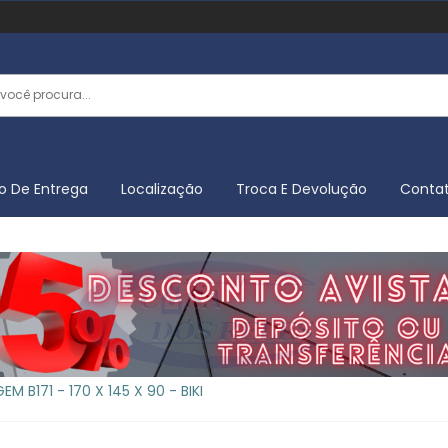
o De Entrega
Localização
Troca E Devolução
Conta
 B171 - 170 X 145 X 90 - BIKI