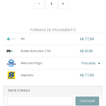
-
+
FORMAS DE PAGAMENTO
R$ 77,89
PIX
1x sem juros de R$ 77,89
.
.
.
.
R$ 81,99
Boleto Bancário / PIX
.
.
.
.
.
.
.
1x sem juros de R$ 81,99
.
.
.
.
Parcelas
Mercado Pago
.
.
.
.
.
.
.
1x sem juros de R$ 81,99
.
.
.
.
R$ 77,89
Depósito
.
.
2x com juros de R$ 43,43
.
.
.
.
1x sem juros de R$ 77,89
.
.
.
.
.
.
.
.
.
.
FRETE E PRAZO
.
CALCULAR