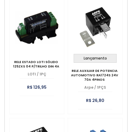
Lançamento
RELE ESTADO LOTI SÓLIDO
125ZXS 04 P/TRILHO DIN 4A
RELE AUXILIAR DE POTENCIA
LOTI
/
1PÇ
AUTOMOTIVO RA1724S 24V
70A 4PINOS
R$ 126,95
Arpe
/
1PÇS
R$ 26,80