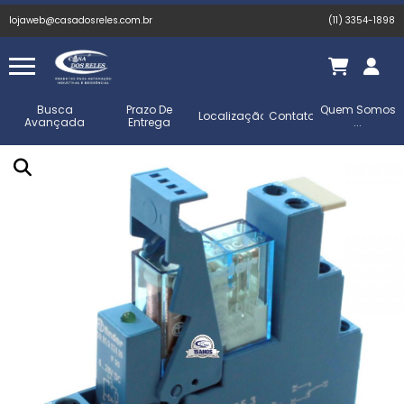
lojaweb@casadosreles.com.br
(11) 3354-1898
Busca
Prazo De
Quem Somos
Localização
Contato
Avançada
Entrega
...