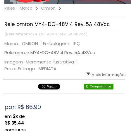
Reles - Marca
Omron
Rele omron MY4-DC-48V 4 Rev. 5A 48Vcc
(Rele omron MY4-DC-48V 4 Rev. 5A 48Vcc)
Marca:: OMRON |
Embalagem: 1PÇ
Rele omron MY4-DC-48V 4 Rev. 5A 48Vcc
Imagem:: Meramente Ilustrativa |
Prazo Entrega:: IMEDIATA
mais informações
Compartilhar
por: R$
66,90
em
2x
de
R$
35,44
com juros