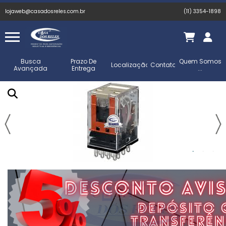
lojaweb@casadosreles.com.br
(11) 3354-1898
Busca
Prazo De
Quem Somos
Localização
Contato
Avançada
Entrega
...