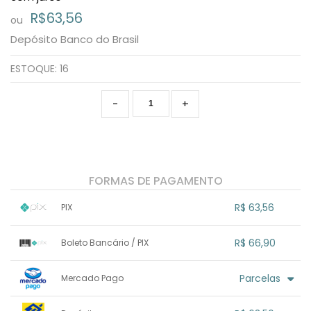
R$63,56
ou
Depósito Banco do Brasil
ESTOQUE:
16
-
+
FORMAS DE PAGAMENTO
R$ 63,56
PIX
1x sem juros de R$ 63,56
.
.
.
.
R$ 66,90
Boleto Bancário / PIX
.
.
.
.
.
.
.
1x sem juros de R$ 66,90
.
.
.
.
Parcelas
Mercado Pago
.
.
.
.
.
.
.
1x sem juros de R$ 66,90
.
.
.