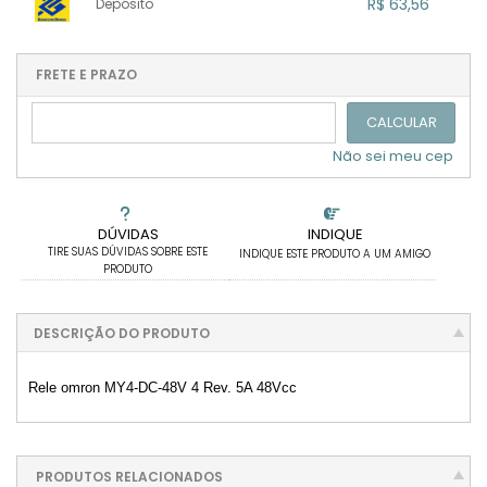
.
R$ 63,56
Depósito
.
.
2x com juros de R$ 35,44
.
.
.
.
1x sem juros de R$ 63,56
.
.
.
.
.
.
.
.
.
.
FRETE E PRAZO
.
CALCULAR
Não sei meu cep
DÚVIDAS
INDIQUE
TIRE SUAS DÚVIDAS SOBRE ESTE
INDIQUE ESTE PRODUTO A UM AMIGO
PRODUTO
DESCRIÇÃO DO PRODUTO
Rele omron MY4-DC-48V 4 Rev. 5A 48Vcc
PRODUTOS RELACIONADOS